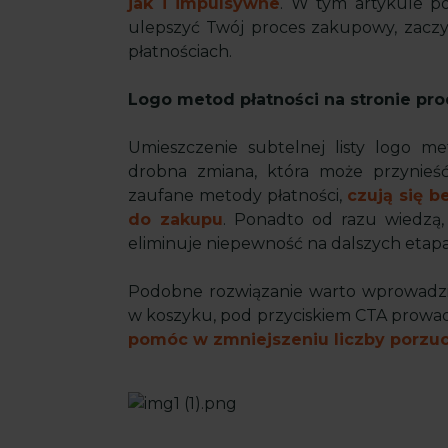
jak i impulsywne
. W tym artykule p
ulepszyć Twój proces zakupowy, zaczy
płatnościach.
Logo metod płatności na stronie pr
Umieszczenie subtelnej listy logo m
drobna zmiana, która może przynieść 
zaufane metody płatności,
czują się b
do zakupu
. Ponadto od razu wiedzą, 
eliminuje niepewność na dalszych eta
Podobne rozwiązanie warto wprowadz
w koszyku, pod przyciskiem CTA prowad
pomóc w zmniejszeniu liczby porz