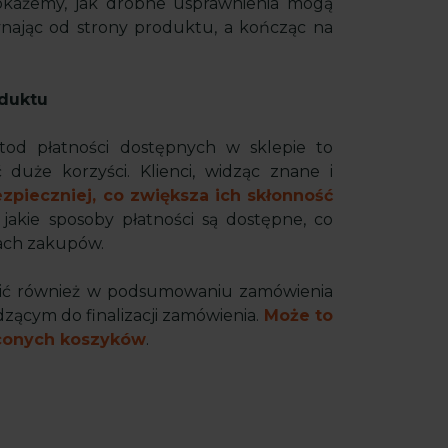
okażemy, jak drobne usprawnienia mogą
nając od strony produktu, a kończąc na
oduktu
etod płatności dostępnych w sklepie to
duże korzyści. Klienci, widząc znane i
ezpieczniej, co zwiększa ich skłonność
jakie sposoby płatności są dostępne, co
pach zakupów.
ić również w podsumowaniu zamówienia
zącym do finalizacji zamówienia.
Może to
uconych koszyków
.