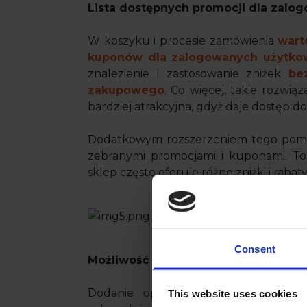
Lista dostępnych promocji dla zal
W koszyku i procesie zamówienia
wart
kuponów dla zalogowanych użytko
znalezienie i zastosowanie zniżek
be
zakupowego
. Co więcej, takie rozwiąz
bardziej atrakcyjna, gdyż daje dostęp d
Dodatkowym rozszerzeniem tego pomys
zebranymi promocjami i kuponami. To 
sklep często oferuje różne zniżki i rabaty
Consent
Możliwość zapisania danych do prz
Dodanie opcji zapisania danych a
This website uses cookies