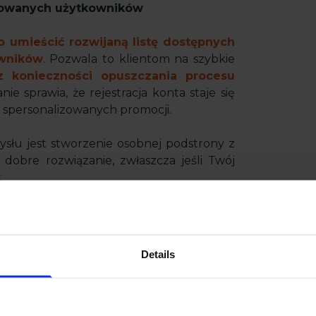
ogowanych użytkowników
o umieścić rozwijaną listę dostępnych
wników
. Pozwala to klientom na szybkie
z konieczności opuszczania procesu
anie sprawia, że rejestracja konta staje się
o spersonalizowanych promocji.
łu jest stworzenie osobnej podstrony z
dobre rozwiązanie, zwłaszcza jeśli Twój
.
Details
yszłych zakupów
dresowych do przyszłych zamówień to