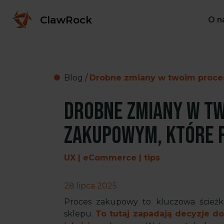
ClawRock
O n
Blog
/
Drobne zmiany w twoim proces
Drobne zmiany w tw
zakupowym, które r
UX | eCommerce | tips
28 lipca 2025
Proces zakupowy to kluczowa ścieżk
sklepu.
To tutaj zapadają decyzje d