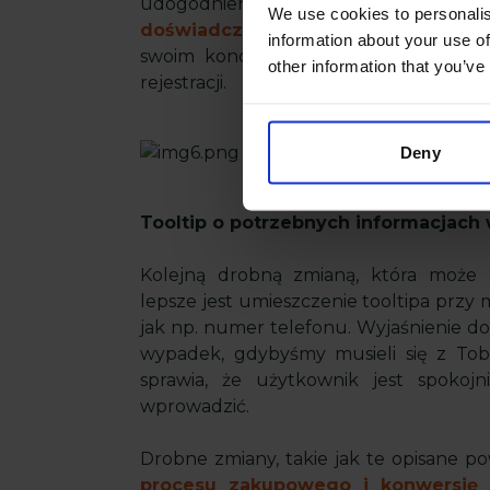
udogodnienie, które znacząco skra
We use cookies to personalis
doświadczenie użytkownika
. Klienc
information about your use of
swoim koncie lub jako gość, co zwi
other information that you’ve
rejestracji.
Deny
Tooltip o potrzebnych informacjach 
Kolejną drobną zmianą, która może 
lepsze jest umieszczenie tooltipa przy
jak np. numer telefonu. Wyjaśnienie do
wypadek, gdybyśmy musieli się z Tob
sprawia, że użytkownik jest spokojn
wprowadzić.
Drobne zmiany, takie jak te opisane 
procesu zakupowego i konwersję