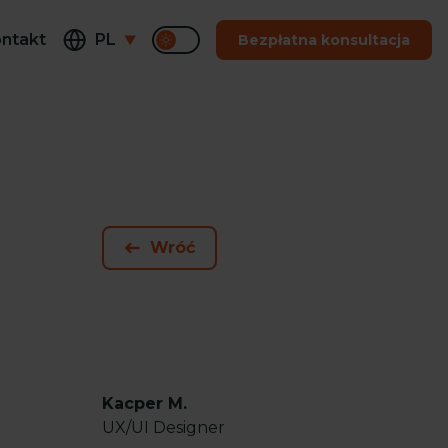
ntakt
PL
Bezpłatna konsultacja
Wróć
Kacper M.
UX/UI Designer