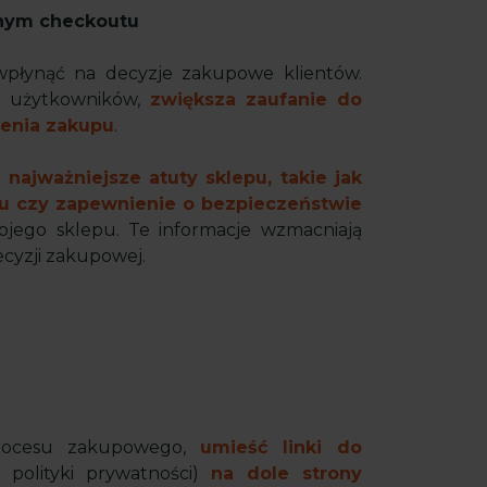
jnym checkoutu
wpłynąć na decyzje zakupowe klientów.
ch użytkowników,
zwiększa zaufanie do
zenia zakupu
.
ć
najważniejsze atuty sklepu, takie jak
u czy zapewnienie o bezpieczeństwie
ojego sklepu. Te informacje wzmacniają
ecyzji zakupowej.
rocesu zakupowego,
umieść linki do
 polityki prywatności)
na dole strony