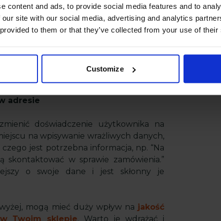
ca czas kolejnych zakupów i
poprawia
e content and ads, to provide social media features and to analy
i mogą wybrać, czy chcą zapisać dane na
 our site with our social media, advertising and analytics partn
ększa wygodę bez narzucania obowiązku
 provided to them or that they’ve collected from your use of their
Customize
w adresie
zmienić doświadczenie użytkownika na
 miejscu na wpisywanie wrażliwych danych,
 czego jest potrzebna informacja, np. “Na
ą skontaktować w sprawie zamówienia.”
iejszy o swoje dane i jest skłonny je
powyżej, mogą mieć duży wpływ na
jakość
 w Twoim sklepie
. Warto je wdrażać i