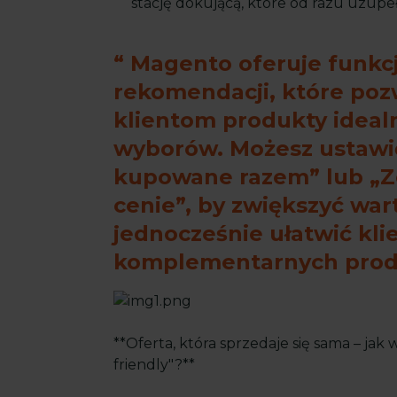
stację dokującą, które od razu uzupe
Magento oferuje funkc
rekomendacji, które po
klientom produkty ideal
wyborów. Możesz ustawić
kupowane razem” lub „Z
cenie”, by zwiększyć war
jednocześnie ułatwić kli
komplementarnych prod
**Oferta, która sprzedaje się sama – jak
friendly"?**