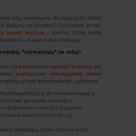
 produkty, skierowane do mężczyzn, które
jest skazany na porażkę? Oczywiście, że nie.
zy punkt wyjścia
– ścieżka, która może
 dopiero budujesz swoją strategię.
produkty "rozmawiają" ze sobą?
osób na zwiększenie wartości koszyka, ale
towi praktyczne rozwiązania, które
 propozycje były przemyślane i użyteczne.
 klips magnetyczny do zawieszenia jej w
li utrzymać porządek wewnątrz.
ym dodatkiem może być elegancki
howania świeżości butelki czy
ładkę chłodzącą, torbę ochronną lub