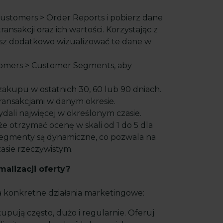
Customers > Order Reports i pobierz dane
ansakcji oraz ich wartości. Korzystając z
esz dodatkowo wizualizować te dane w
tomers > Customer Segments, aby
 zakupu w ostatnich 30, 60 lub 90 dniach.
 transakcjami w danym okresie.
wydali najwięcej w określonym czasie.
że otrzymać ocenę w skali od 1 do 5 dla
segmenty są dynamiczne, co pozwala na
asie rzeczywistym.
alizacji oferty?
a konkretne działania marketingowe:
kupują często, dużo i regularnie. Oferuj