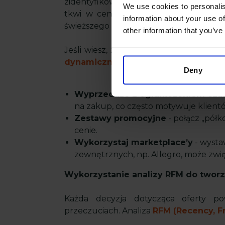
zidentyfikować produkty z najniższym w
We use cookies to personalis
tkwi w cenie, jakości, opisie, czy m
information about your use of
świeższego opisu albo lepszych zdjęć?
other information that you’ve
Jeśli wiesz, że dany produkt nie ma pr
dynamiczne promocje:
:
Deny
Wyprzedaże z ograniczeniem cz
na zakup, co często motywuje klient
Zestawy promocyjne
- połącz „półk
cenie.
Wykorzystaj marketplace’y
- wysta
zewnętrznych, np. Allegro, może zwię
Wykorzystanie analizy RFM do tworze
Każda decyzja dotycząca oferty p
przeczuciach. Analiza
RFM (Recency, F