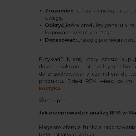
Zrozumieć
,którzy klienci są najbardz
uwagę.
Odkryć
,które produkty generują naj
kupowane w krótkim czasie.
Dopasować
strategię promocji i cro
Przykład? Klient, który często kupu
dokonał zakupu, jest idealnym odbiorcą
do przechowywania czy rollera do twa
produktu. Dzięki RFM wiesz, co im
koszyka
.
Jak przeprowadzić analizę RFM w M
Magento oferuje funkcje raportowania i
RFM jest łatwa i szybka: