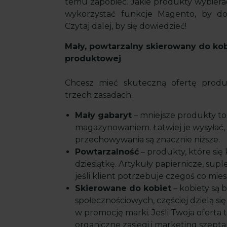
temu zapobiec. Jakie produkty wybierać
wykorzystać funkcje Magento, by do
Czytaj dalej, by się dowiedzieć!
Mały, powtarzalny skierowany do kob
produktowej
Chcesz mieć skuteczną ofertę produk
trzech zasadach:
Mały gabaryt
– mniejsze produkty to
magazynowaniem. Łatwiej je wysyłać, 
przechowywania są znacznie niższe.
Powtarzalność
– produkty, które się 
dziesiątkę. Artykuły papiernicze, su
jeśli klient potrzebuje czegoś co mies
Skierowane do kobiet
– kobiety są 
społecznościowych, częściej dzielą się
w promocję marki. Jeśli Twoja oferta 
organiczne zasięgi i marketing szepta