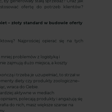
, by generowały stałą sprzedaż? Oraz jak
stosować ofertę do potrzeb klientów?
iet – złoty standard w budowie oferty
tową? Najprościej opierać się na tych
 mniej problemów z logistyką i
nie zajmują dużo miejsca, a koszty
kończą i trzeba je uzupełniać, to strzał w
plementy diety czy produkty zoologiczne–
iąc, wraca do Ciebie.
bardziej aktywne w mediach
 opiniami, polecają produkty i angażują się
trafia do nich, masz większe szanse na
ny.