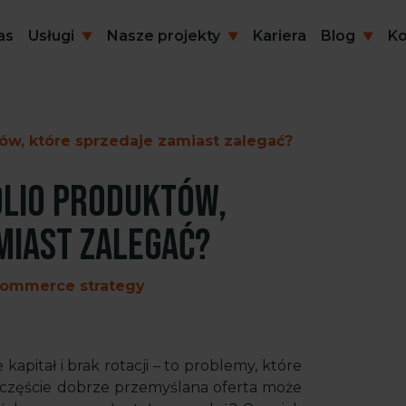
as
Usługi
Nasze projekty
Kariera
Blog
Ko
ów, które sprzedaje zamiast zalegać?
olio produktów,
miast zalegać?
commerce strategy
apitał i brak rotacji – to problemy, które
szczęście dobrze przemyślana oferta może