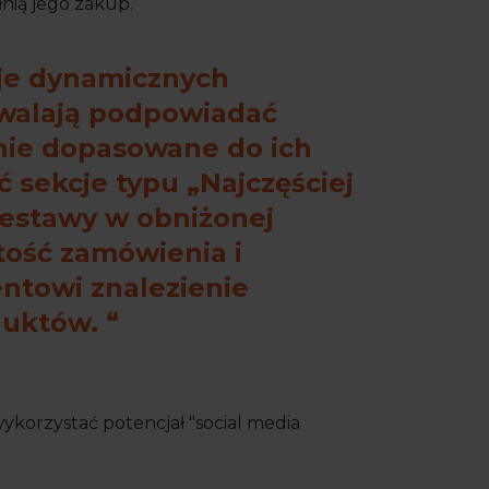
łnią jego zakup.
je dynamicznych
zwalają podpowiadać
nie dopasowane do ich
 sekcje typu „Najczęściej
estawy w obniżonej
tość zamówienia i
entowi znalezienie
uktów.
 wykorzystać potencjał "social media