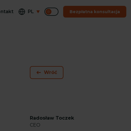
ntakt
PL
Bezpłatna konsultacja
Wróć
Radosław Toczek
CEO