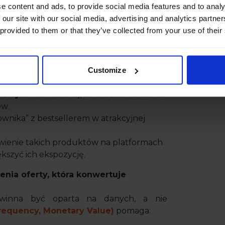
skaźnikiem rotacji. Sprawdź, czy problem
e content and ads, to provide social media features and to analy
oże w promocji. Może produkt potrzebuje
 our site with our social media, advertising and analytics partn
 provided to them or that they’ve collected from your use of their
zyszłości w Twoim sklepie, warto wdrożyć
Customize
asowym
- komunikuj, że to ostatnia szansa
ów.
ownika” z bestsellerem w atrakcyjnej
wienie takich produktów na platformach
kszyć ich ekspozycję.
nia oferty, która konwertuje
owinna być oparta na danych, a nie
requency, Monetary Value)
pomaga: