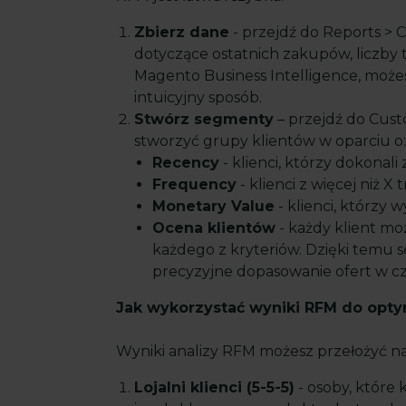
Zbierz dane
- przejdź do Reports > 
dotyczące ostatnich zakupów, liczby tr
Magento Business Intelligence, moż
intuicyjny sposób.
Stwórz segmenty
– przejdź do Cus
stworzyć grupy klientów w oparciu o:
Recency
- klienci, którzy dokonali
Frequency
- klienci z więcej niż X
Monetary Value
- klienci, którzy 
Ocena klientów
- każdy klient mo
każdego z kryteriów. Dzięki temu 
precyzyjne dopasowanie ofert w cz
Jak wykorzystać wyniki RFM do optym
Wyniki analizy RFM możesz przełożyć n
Lojalni klienci (5-5-5)
- osoby, które 