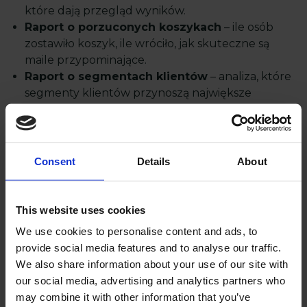
które dają przegląd wyników.
Raport o porzuconych koszykach
– ile osób
zostawiło koszyk, ile wróciło, jak skuteczne są
maile przypominające.
Raport o segmentach klientów
– analiza, które
segmenty klientów przynoszą największe
konwersje.
HJak ustawić automatyczne raporty i analizy w
Consent
Details
About
Magento 2?
Wejdź w Raporty > Raporty niestandardowe i ustaw
This website uses cookies
regularne generowanie raportów. Możesz również
korzystać z dodatkowych modułów, które dają
We use cookies to personalise content and ads, to
bardziej rozbudowane opcje analizy.
provide social media features and to analyse our traffic.
We also share information about your use of our site with
our social media, advertising and analytics partners who
5. Integracja z mediami społecznościowymi
may combine it with other information that you’ve