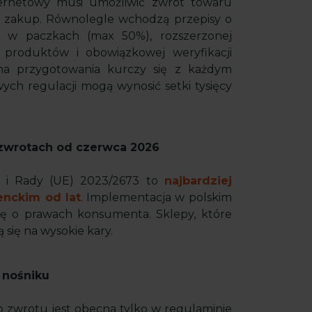
ernetowy musi umożliwić zwrot towaru
ak zakup. Równolegle wchodzą przepisy o
ni w paczkach (max 50%), rozszerzonej
 produktów i obowiązkowej weryfikacji
na przygotowania kurczy się z każdym
ych regulacji mogą wynosić setki tysięcy
 zwrotach od czerwca 2026
o i Rady (UE) 2023/2673 to
najbardziej
nckim od lat
. Implementacja w polskim
wę o prawach konsumenta. Sklepy, które
 się na wysokie kary.
 nośniku
o zwrotu jest obecna tylko w regulaminie