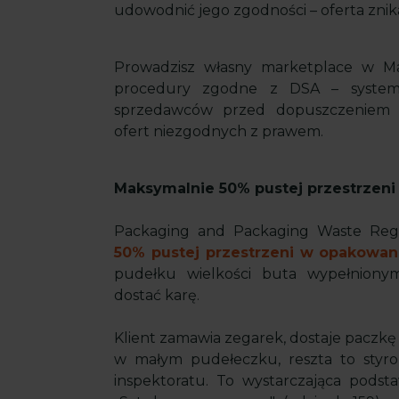
udowodnić jego zgodności – oferta zni
Prowadzisz własny marketplace w Ma
procedury zgodne z DSA – system z
sprzedawców przed dopuszczeniem 
ofert niezgodnych z prawem.
Maksymalnie 50% pustej przestrzeni 
Packaging and Packaging Waste Re
50% pustej przestrzeni w opakowan
pudełku wielkości buta wypełnion
dostać karę.
Klient zamawia zegarek, dostaje paczkę
w małym pudełeczku, reszta to styrop
inspektoratu. To wystarczająca podst