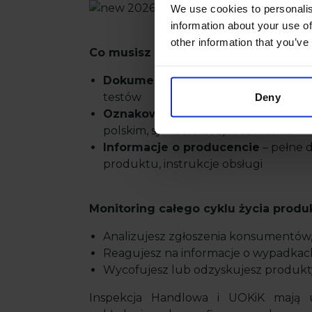
We use cookies to personalis
information about your use of
other information that you’ve
Co musisz weryfikować:
Dokumentację techniczną
– certyfi
testów
Deny
Oznakowania
– czy produkt ma wyma
polskim, symbole bezpieczeństwa
Informacje o producencie
– pełne d
produktu, instrukcje obsługi
Monitoring całego cyklu życia produ
Analizujesz zgłoszenia konsumentów, 
Reagujesz na informacje o wypadka
Wycofujesz lub odzyskujesz produkty
Inspekcja Handlowa i UOKiK mają u