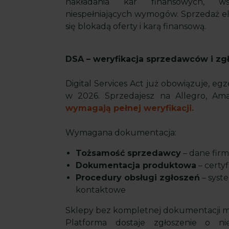
nakładania kar finansowych, w
niespełniających wymogów. Sprzedaż el
się blokadą oferty i karą finansową.
DSA – weryfikacja sprzedawców i z
Digital Services Act już obowiązuje, e
w 2026. Sprzedajesz na Allegro, A
wymagają pełnej weryfikacji.
Wymagana dokumentacja:
Tożsamość sprzedawcy
– dane firm
Dokumentacja produktowa
– certyf
Procedury obsługi zgłoszeń
– syst
kontaktowe
Sklepy bez kompletnej dokumentacji m
Platforma dostaje zgłoszenie o n