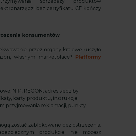
strzymywania sprzedaży produktów
ektronarzędzi bez certyfikatu CE kończy
głoszenia konsumentów
gzekwowanie przez organy krajowe ruszyło
mazon, własnym marketplace?
Platformy
owe, NIP, REGON, adres siedziby
ikaty, karty produktu, instrukcje
em przyjmowania reklamacji, punkty
ogą zostać zablokowane bez ostrzeżenia.
iebezpiecznym produkcie, nie możesz