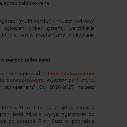
ka, konto zablokowane.
gento (multi-vendor)? Musisz wdrożyć
głoszeń (ticket system), weryfikacja
do platformy, mechanizmy blokowania
w paczce (albo kara)
gulation wprowadza
limit maksymalnie
iu transportowym.
Wysyłasz perfumy w
ym styropianem? Od 2026-2027 możesz
 40x30x20 cm. Otwiera i znajduje zegarek
ian. Robi zdjęcie, wysyła zgłoszenie do
awa do kontroli. Piotr Susz w podcaście