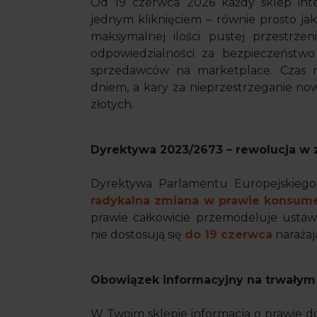
Od 19 czerwca 2026 każdy sklep int
jednym kliknięciem – równie prosto j
maksymalnej ilości pustej przestrze
odpowiedzialności za bezpieczeństwo
sprzedawców na marketplace. Czas 
dniem, a kary za nieprzestrzeganie now
złotych.
Dyrektywa 2023/2673 – rewolucja w
Dyrektywa Parlamentu Europejskieg
radykalna zmiana w prawie konsume
prawie całkowicie przemodeluje usta
nie dostosują się
do 19 czerwca
narażają
Obowiązek informacyjny na trwałym
W Twoim sklepie informacja o prawie d