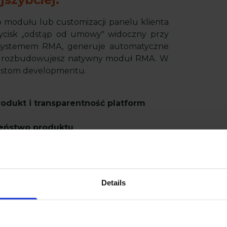
odułu lub customizacji panelu klienta
ycisk „odstąp od umowy" widoczny przy
 systemem RMA, generuje automatyczne
e rozbudowujesz natywny moduł RMA. W
ustom developmentu.
odukt i transparentność platform
eństwo produktu
bowiązuje w pełnym zakresie od grudnia
rzez marketplace?
Odpowiadasz za ich
Details
cent.
Koniec modelu „ja tylko sprzedaję,