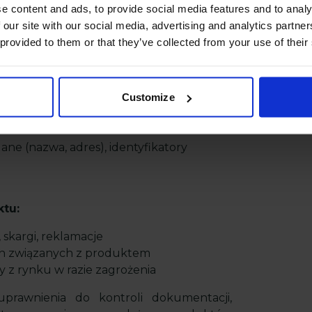
e content and ads, to provide social media features and to analy
 our site with our social media, advertising and analytics partn
 provided to them or that they’ve collected from your use of their
katy zgodności, deklaracje CE, raporty z
Customize
gane etykiety, ostrzeżenia w języku
ane (nazwa, adres), identyfikatory
ktu:
skargi, reklamacje
ch związanych z produktem
 z rynku w razie zagrożenia
prawnienia do kontroli dokumentacji,