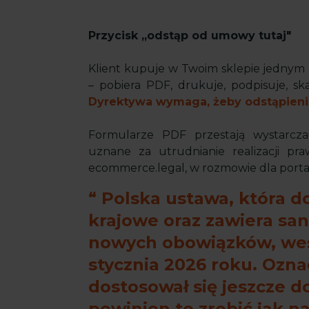
Przycisk „odstąp od umowy tutaj"
Klient kupuje w Twoim sklepie jednym
– pobiera PDF, drukuje, podpisuje, sk
Dyrektywa wymaga, żeby odstąpienie
Formularze PDF przestają wystarcz
uznane za utrudnianie realizacji p
ecommerce.legal, w rozmowie dla port
Polska ustawa, która d
krajowe oraz zawiera san
nowych obowiązków, wes
stycznia 2026 roku. Oznac
dostosował się jeszcze
powinien to zrobić jak na