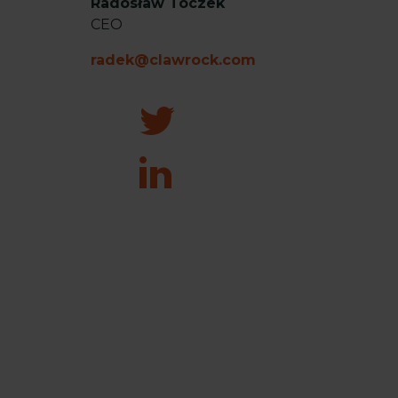
Radosław Toczek
CEO
radek@clawrock.com