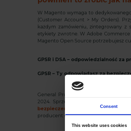
W Magento wymaga to dedykowanego m
(Customer Account > My Orders). Prz
każdym zamówieniu, zintegrowany z
etykiety zwrotne. W Adobe Commerc
Magento Open Source potrzebujesz c
GPSR i DSA – odpowiedzialność za pr
GPSR – Ty odpowiadasz za bezpiecz
General Product Safety Regulation o
2024. Sprzedajesz zabawki z Chin p
Consent
bezpieczeństwo tak samo jak produ
producent odpowiada".
This website uses cookies