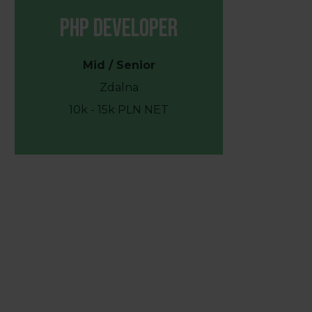
PHP Developer
Mid / Senior
Zdalna
10k - 15k PLN NET