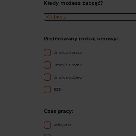
Kiedy możesz zacząć?
Preferowany rodzaj umowy:
Umowa o pracę
Umowa zlecenie
Umowa o dzieło
B2B
Czas pracy:
Pełny etat