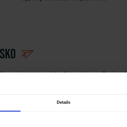
isko
likować na to stanowisko. Odpowiemy na Twoją aplik
Details