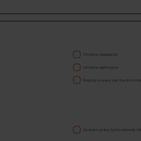
Umowa zastępcza
Umowa agencyjna
Rodzaj umowy nie ma dla mnie
Szukam pracy tymczasowej / d