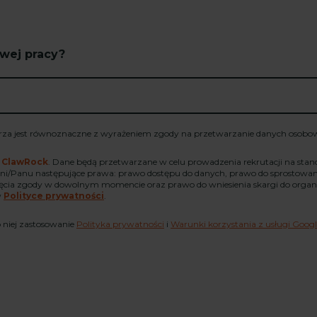
wej pracy?
arza jest równoznaczne z wyrażeniem zgody na przetwarzanie danych osobowy
t
ClawRock
. Dane będą przetwarzane w celu prowadzenia rekrutacji na sta
i/Panu następujące prawa: prawo dostępu do danych, prawo do sprostowani
ięcia zgody w dowolnym momencie oraz prawo do wniesienia skargi do organ
w
Polityce prywatności
.
 niej zastosowanie
Polityka prywatności
i
Warunki korzystania z usługi Googl