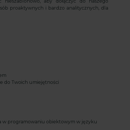
eć nieszablonowo, aby dołączyć do naszego
sób proaktywnych i bardzo analitycznych, dla
łem
e do Twoich umiejętności
nia w programowaniu obiektowym w języku