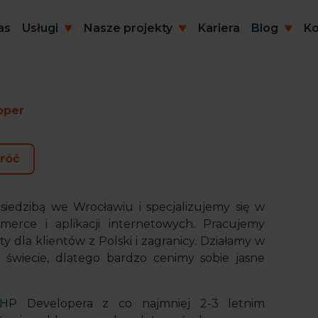
as
Usługi
Nasze projekty
Kariera
Blog
Ko
oper
róć
siedzibą we Wrocławiu i specjalizujemy się w
rce i aplikacji internetowych. Pracujemy
y dla klientów z Polski i zagranicy. Działamy w
 świecie, dlatego bardzo cenimy sobie jasne
P Developera z co najmniej 2-3 letnim