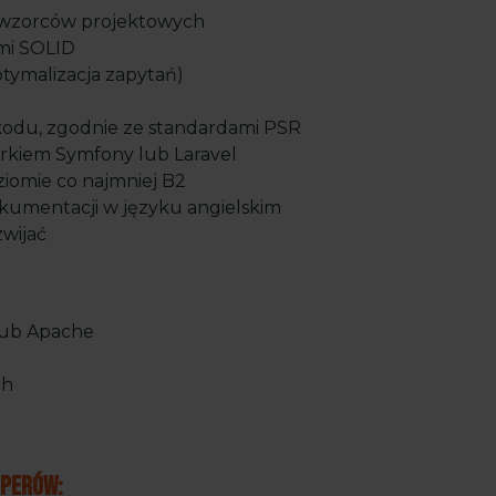
 wzorców projektowych
mi SOLID
tymalizacja zapytań)
kodu, zgodnie ze standardami PSR
rkiem Symfony lub Laravel
ziomie co najmniej B2
okumentacji w języku angielskim
zwijać
lub Apache
ch
operów: