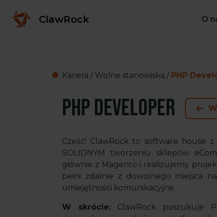
ClawRock
O n
Kariera
/
Wolne stanowiska
/
PHP Devel
PHP Developer
W
Cześć! ClawRock to software house z 
SOLIDNYM tworzeniu sklepów eComme
głównie z Magento i realizujemy projekt
pełni zdalnie z dowolnego miejsca na
umiejętności komunikacyjne.
W skrócie:
ClawRock poszukuje PH