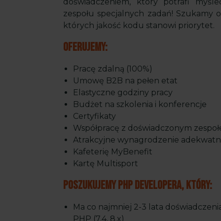
doświadczeniem, który potrafi myśl
zespołu specjalnych zadań! Szukamy o
których jakość kodu stanowi priorytet.
Oferujemy:
Pracę zdalną (100%)
Umowę B2B na pełen etat
Elastyczne godziny pracy
Budżet na szkolenia i konferencje
Certyfikaty
Współpracę z doświadczonym zespo
Atrakcyjne wynagrodzenie adekwatn
Kafeterię MyBenefit
Kartę Multisport
Poszukujemy PHP Developera, który:
Ma co najmniej 2-3 lata doświadcze
PHP (7.4, 8.x)