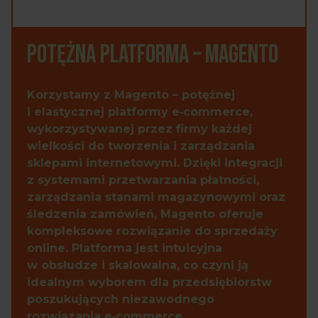
Potężna platforma – Magento
Korzystamy z Magento – potężnej
i elastycznej platformy e‑commerce,
wykorzystywanej przez firmy każdej
wielkości do tworzenia i zarządzania
sklepami internetowymi. Dzięki integracji
z systemami przetwarzania płatności,
zarządzania stanami magazynowymi oraz
śledzenia zamówień, Magento oferuje
kompleksowe rozwiązanie do sprzedaży
online. Platforma jest intuicyjna
w obsłudze i skalowalna, co czyni ją
idealnym wyborem dla przedsiębiorstw
poszukujących niezawodnego
rozwiązania e‑commerce.