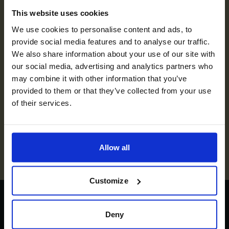
This website uses cookies
We use cookies to personalise content and ads, to
provide social media features and to analyse our traffic.
We also share information about your use of our site with
our social media, advertising and analytics partners who
may combine it with other information that you’ve
Nginx
provided to them or that they’ve collected from your use
of their services.
Wydajny serwer www, który Magento
wykorzystuje do obsługi nadchodzących zapytań
internetowych. Działa jako serwer proxy odwrotny,
balancer obciążenia i serwer cache, efektywnie
Allow all
serwując strony i optymalizując ogólną wydajność
sklepu Magento.
Customize
Zdobądź dostęp do:
Deny