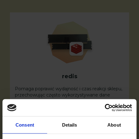
redis
Pomaga poprawić wydajność i czas reakcji sklepu,
przechowując często wykorzystywane dane
w pamięci, co zmniejsza potrzebę pobierania
danych z bazy.
Consent
Details
About