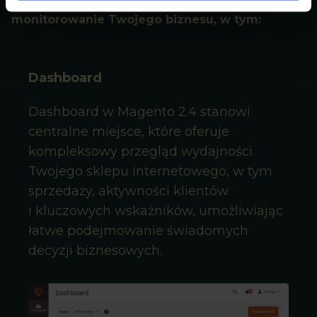
Wiele funkcji umożliwiających
monitorowanie Twojego biznesu, w tym:
Dashboard
Dashboard w Magento
2.4
stanowi
centralne miejsce, które oferuje
kompleksowy przegląd wydajności
Twojego sklepu internetowego, w tym
sprzedaży, aktywności klientów
i kluczowych wskaźników, umożliwiając
łatwe podejmowanie świadomych
decyzji biznesowych.