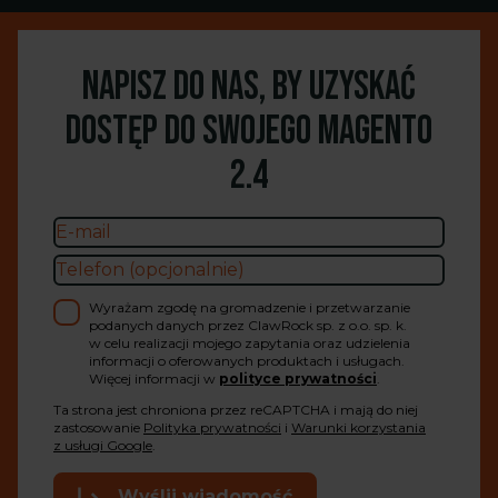
Napisz do nas, by uzyskać
dostęp do swojego Magento
2.4
Wyrażam zgodę na gromadzenie i przetwarzanie
podanych danych przez ClawRock sp. z o.o. sp. k.
w celu realizacji mojego zapytania oraz udzielenia
informacji o oferowanych produktach i usługach.
Więcej informacji w
polityce prywatności
.
Ta strona jest chroniona przez reCAPTCHA i mają do niej
zastosowanie
Polityka prywatności
i
Warunki korzystania
z usługi Google
.
Wyślij wiadomość