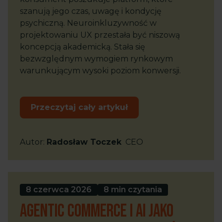
szanują jego czas, uwagę i kondycję
psychiczną. Neuroinkluzywność w
projektowaniu UX przestała być niszową
koncepcją akademicką. Stała się
bezwzględnym wymogiem rynkowym
warunkującym wysoki poziom konwersji.
Przeczytaj cały artykuł
Autor
:
Radosław Toczek
CEO
8 czerwca 2026
8 min czytania
Agentic Commerce i AI jako