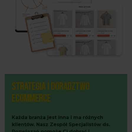
Strategia i doradztwo
eCommerce
Każda branża jest inna i ma różnych
klientów. Nasz Zespół Specjalistów ds.
Rozwiązań pomoże Ci dobrać i