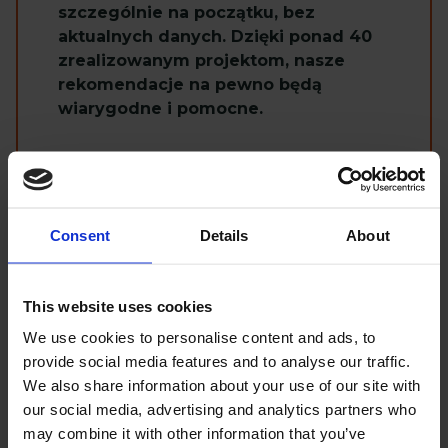
szczególnie na początku, bez
aktualnych danych. Dzięki ponad 40
zrealizowanym projektom, nasze
rekomendacje na pewno będą
wiarygodne i pomocne.
Przeczytaj więcej
Consent
Details
About
Progressive Web Apps
This website uses cookies
We use cookies to personalise content and ads, to
provide social media features and to analyse our traffic.
PWA to kolejny ważny aspekt w
We also share information about your use of our site with
eCommerce. Jest to aplikacja
our social media, advertising and analytics partners who
podobna do natywnej, ale znacznie
may combine it with other information that you’ve
szybsza do wdrożenia i rozwoju. PWA