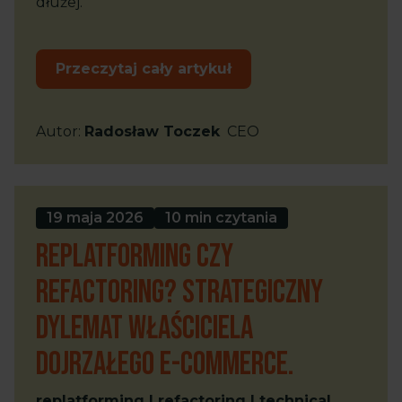
dłużej.
Przeczytaj cały artykuł
Autor
:
Radosław Toczek
CEO
19 maja 2026
10 min czytania
Replatforming czy
Refactoring? Strategiczny
dylemat właściciela
dojrzałego e-commerce.
replatforming | refactoring | technical